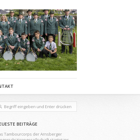
NTAKT
EUESTE BEITRÄGE
s Tambourcorps der Arnsberger
rgerschützengesellschaft startet ins