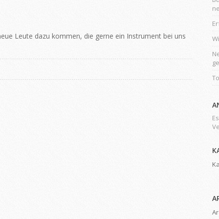
ne
Er
eue Leute dazu kommen, die gerne ein Instrument bei uns
Wi
Ne
ge
To
A
Es
Ve
K
Ka
A
Ar