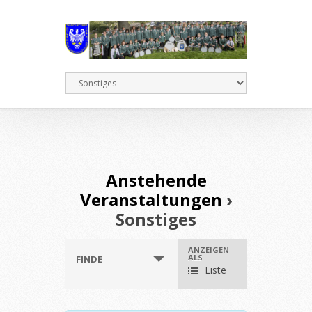
Anstehende
Veranstaltungen
›
Sonstiges
Veranstaltungen
ANZEIGEN
Veranstaltung
ALS
FINDE
Such-
Ansichtennavigation
Liste
und
Ansichtennavigation