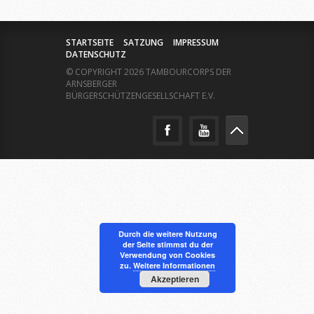
STARTSEITE
SATZUNG
IMPRESSUM
DATENSCHUTZ
© COPYRIGHT 2026 TAMBOURCORPS DER
ARNSBERGER
BÜRGERSCHÜTZENGESELLSCHAFT E.V.
Durch die weitere Nutzung
der Seite stimmst du der
Verwendung von Cookies
zu.
Weitere Informationen
Akzeptieren