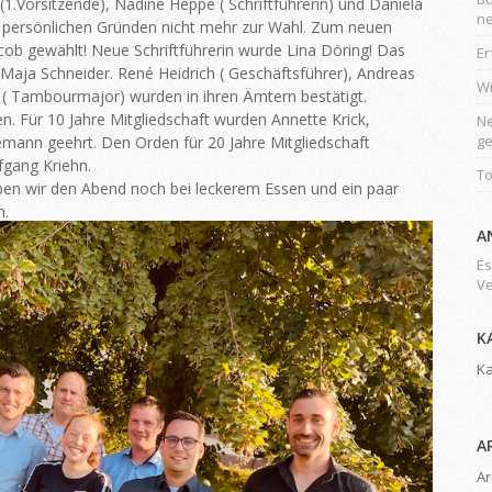
.Vorsitzende), Nadine Heppe ( Schriftführerin) und Daniela
ne
s persönlichen Gründen nicht mehr zur Wahl. Zum neuen
cob gewählt! Neue Schriftführerin wurde Lina Döring! Das
Er
aja Schneider. René Heidrich ( Geschäftsführer), Andreas
Wi
 ( Tambourmajor) wurden in ihren Ämtern bestätigt.
. Für 10 Jahre Mitgliedschaft wurden Annette Krick,
Ne
ge
nn geehrt. Den Orden für 20 Jahre Mitgliedschaft
fgang Kriehn.
To
en wir den Abend noch bei leckerem Essen und ein paar
n.
A
Es
Ve
K
Ka
A
Ar