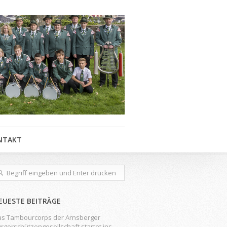
NTAKT
EUESTE BEITRÄGE
s Tambourcorps der Arnsberger
rgerschützengesellschaft startet ins