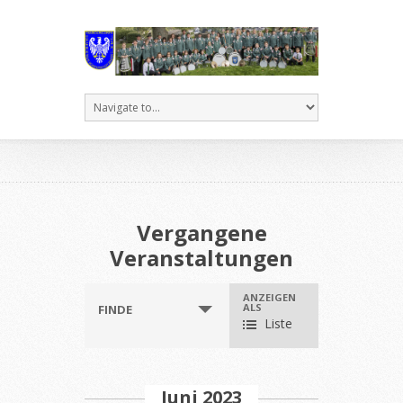
Vergangene
Veranstaltungen
Veranstaltungen
ANZEIGEN
Veranstaltung
ALS
FINDE
Such-
Ansichtennavigation
Liste
und
Ansichtennavigation
Juni 2023