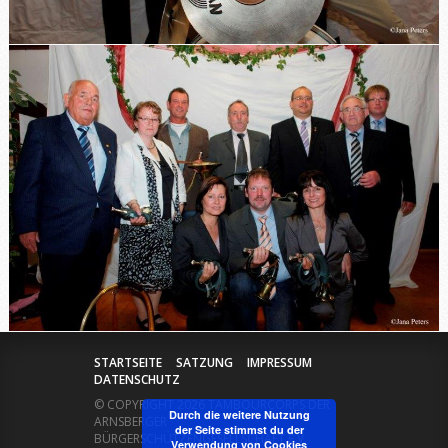
STARTSEITE
SATZUNG
IMPRESSUM
DATENSCHUTZ
© COPYRIGHT 2026 TAMBOURCORPS DER
Durch die weitere Nutzung
ARNSBERGER
der Seite stimmst du der
BÜRGERSCHÜTZENGESELLSCHAFT E.V.
Verwendung von Cookies